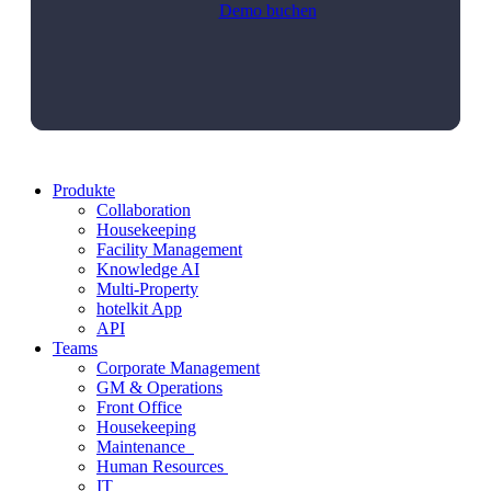
Demo buchen
Produkte
Collaboration
Housekeeping
Facility Management
Knowledge AI
Multi-Property
hotelkit App
API
Teams
Corporate Management
GM & Operations
Front Office
Housekeeping
Maintenance
Human Resources
IT