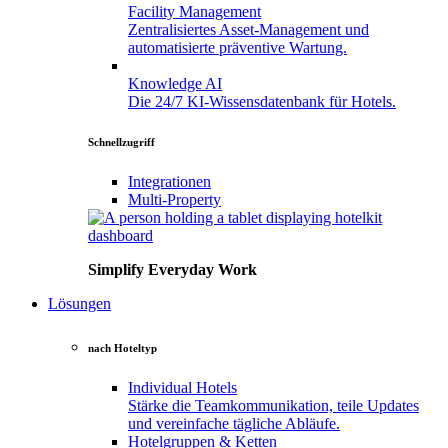
Facility
Management
Zentralisiertes Asset-Management und
automatisierte präventive Wartung.
Knowledge
AI
Die 24/7 KI-Wissensdatenbank für Hotels.
Schnellzugriff
Integrationen
Multi-Property
Simplify Everyday Work
Lösungen
nach Hoteltyp
Individual
Hotels
Stärke die Teamkommunikation, teile Updates
und vereinfache tägliche Abläufe.
Hotelgruppen
&
Ketten