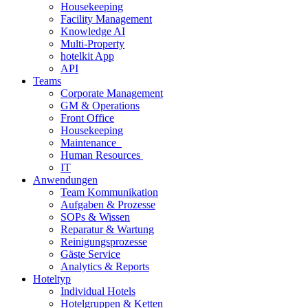
Housekeeping
Facility Management
Knowledge AI
Multi-Property
hotelkit App
API
Teams
Corporate Management
GM & Operations
Front Office
Housekeeping
Maintenance
Human Resources
IT
Anwendungen
Team Kommunikation
Aufgaben & Prozesse
SOPs & Wissen
Reparatur & Wartung
Reinigungsprozesse
Gäste Service
Analytics & Reports
Hoteltyp
Individual Hotels
Hotelgruppen & Ketten