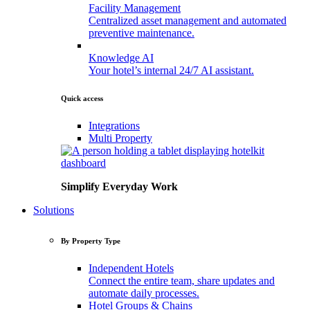
Facility
Management
Centralized asset management and automated
preventive maintenance.
Knowledge
AI
Your hotel’s internal 24/7 AI assistant.
Quick access
Integrations
Multi
Property
Simplify Everyday Work
Solutions
By Property Type
Independent
Hotels
Connect the entire team, share updates and
automate daily processes.
Hotel
Groups
&
Chains